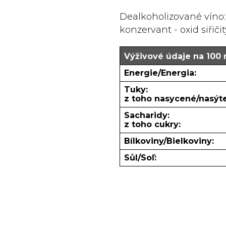
Dealkoholizované víno: 
konzervant - oxid siřičit
Výživové údaje na 100 
Energie/Energia:
Tuky:
z toho nasycené/nasýt
Sacharidy:
z toho cukry:
Bílkoviny/Bielkoviny:
Sůl/Soľ: