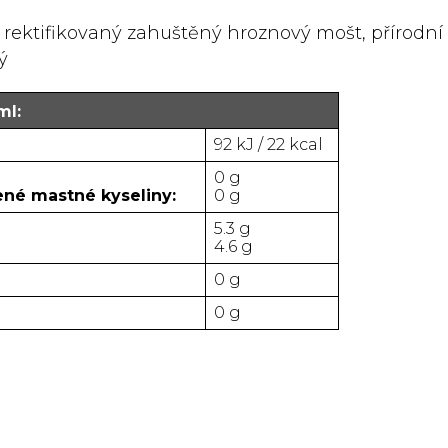
rektifikovaný zahuštěný hroznový mošt, přírodní a
ý
ml:
92 kJ / 22 kcal
0 g
ené mastné kyseliny:
0 g
5.3 g
4.6 g
0 g
0 g